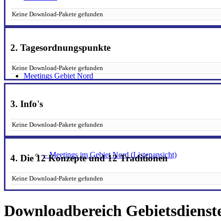
Keine Download-Pakete gefunden
2. Tagesordnungspunkte
Keine Download-Pakete gefunden
Meetings Gebiet Nord
3. Info's
Keine Download-Pakete gefunden
– Meetings im Gebiet Nord (Listenansicht)
4. Die 12 Konzepte und 12 Traditionen
Keine Download-Pakete gefunden
Downloadbereich Gebietsdienst