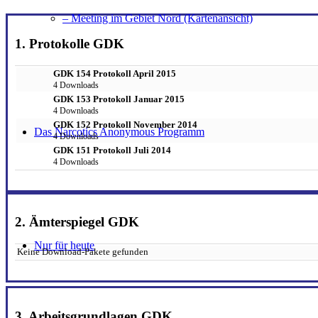
– Meeting im Gebiet Nord (Kartenansicht)
1. Protokolle GDK
GDK 154 Protokoll April 2015
4 Downloads
GDK 153 Protokoll Januar 2015
4 Downloads
GDK 152 Protokoll November 2014
Das Narcotics Anonymous Programm
4 Downloads
GDK 151 Protokoll Juli 2014
4 Downloads
2. Ämterspiegel GDK
Nur für heute
Keine Download-Pakete gefunden
3. Arbeitsgrundlagen GDK