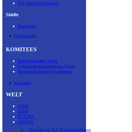
NA-West und Aachen
Städte
Hamburg
Downloads
KOMITEES
Internetkomitee Nord
Gebietsdienstekonferenz Nord
Regionale Service Konferenz
Kontakte
WELT
WSO
EDM
ECCNA
APFNA
– Kontakt zu NA Nord aufnehmen