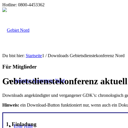
Hotline: 0800-4453362
Du bist hier:
Startseite
1
/
Downloads Gebietsdienstekonferenz Nord
Für Mitglieder
Gebietsdienstekonferenz aktuell
Narcotics Anonymous Nord
Downloads angekündigter und vergangener GDK’s: chronologisch geo
Hinweis:
ein Download-Button funktioniert nur, wenn auch ein Dokume
1. Einladung
Erste Hilfe