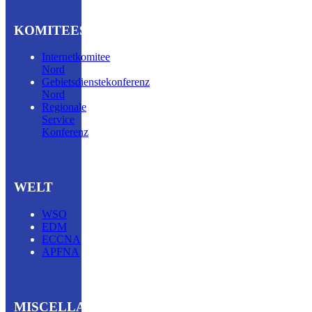
KOMITEES
Internetkomitee
Nord
Gebietsdienstekonferenz
Nord
Regionale
Service
Konferenz
WELT
WSO
EDM
ECCNA
APFNA
MISCELLA­