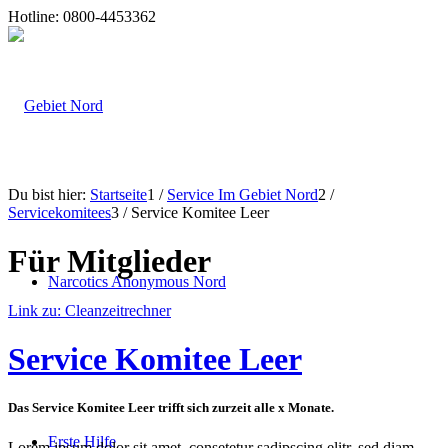
Hotline: 0800-4453362
Du bist hier:
Startseite
1
/
Service Im Gebiet Nord
2
/
Servicekomitees
3
/
Service Komitee Leer
Für Mitglieder
Narcotics Anonymous Nord
Link zu: Cleanzeitrechner
Service Komitee Leer
Das Service Komitee Leer trifft sich zurzeit alle x Monate.
Erste Hilfe
Lorem ipsum dolor sit amet, consetetur sadipscing elitr, sed diam