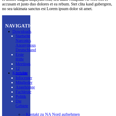
accusam et justo duo dolores et ea rebum. Stet clita kasd gubergren,
no sea takimata sanctus est Lorem ipsum dolor sit amet.
NAVIGATION
Downloads
Startseite
Narcotics
Anonymous
Deutschland
Erste
Hilfe
Meetings
12
Kontakte
Schritte
Infocenter
Mitglieder
Angehörige
Fachleute
Politik
Die
Gebiete
– Kontakt zu NA Nord aufnehmen