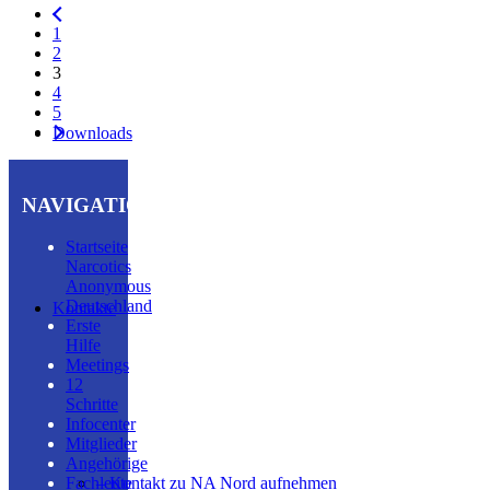
1
2
3
4
5
Downloads
NAVIGATION
Startseite
Narcotics
Anonymous
Deutschland
Kontakte
Erste
Hilfe
Meetings
12
Schritte
Infocenter
Mitglieder
Angehörige
– Kontakt zu NA Nord aufnehmen
Fachleute