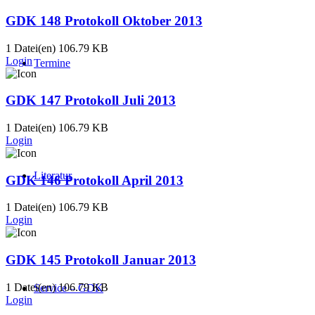
GDK 148 Protokoll Oktober 2013
1 Datei(en)
106.79 KB
Login
Termine
GDK 147 Protokoll Juli 2013
1 Datei(en)
106.79 KB
Login
Literatur
GDK 146 Protokoll April 2013
1 Datei(en)
106.79 KB
Login
GDK 145 Protokoll Januar 2013
1 Datei(en)
106.79 KB
Service – GDK
Login