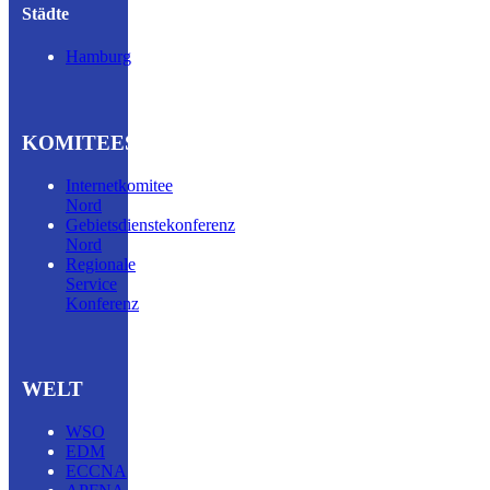
Städte
Hamburg
KOMITEES
Internetkomitee
Nord
Gebietsdienstekonferenz
Nord
Regionale
Service
Konferenz
WELT
WSO
EDM
ECCNA