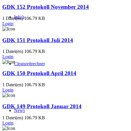
GDK 152 Protokoll November 2014
Info’s
1 Datei(en)
106.79 KB
Login
GDK 151 Protokoll Juli 2014
1 Datei(en)
106.79 KB
Login
Cleanzeitrechner
GDK 150 Protokoll April 2014
1 Datei(en)
106.79 KB
Login
GDK 149 Protokoll Januar 2014
News
1 Datei(en)
106.79 KB
Login