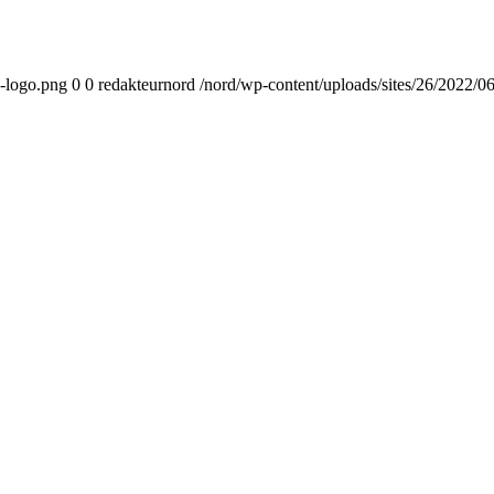
d-logo.png
0
0
redakteurnord
/nord/wp-content/uploads/sites/26/2022/