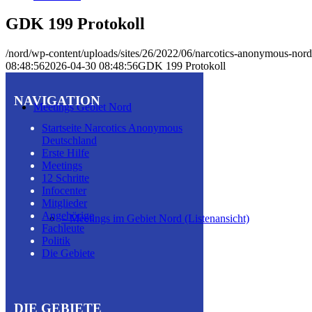
GDK 199 Protokoll
/nord/wp-content/uploads/sites/26/2022/06/narcotics-anonymous-nor
08:48:56
2026-04-30 08:48:56
GDK 199 Protokoll
NAVIGATION
Meetings Gebiet Nord
Startseite Narcotics Anonymous
Deutschland
Erste Hilfe
Meetings
12 Schritte
Infocenter
Mitglieder
Angehörige
– Meetings im Gebiet Nord (Listenansicht)
Fachleute
Politik
Die Gebiete
DIE GEBIETE