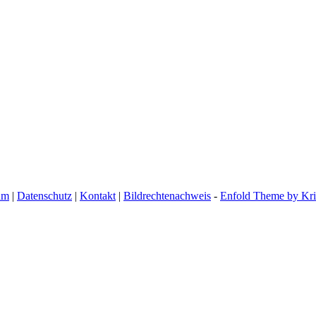
um
|
Datenschutz
|
Kontakt
|
Bildrechtenachweis
-
Enfold Theme by Kri