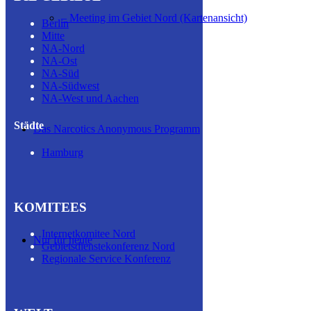
– Meeting im Gebiet Nord (Kartenansicht)
Berlin
Mitte
NA-Nord
NA-Ost
NA-Süd
NA-Südwest
NA-West und Aachen
Städte
Das Narcotics Anonymous Programm
Hamburg
KOMITEES
Internetkomitee Nord
Nur für heute
Gebietsdienstekonferenz Nord
Regionale Service Konferenz