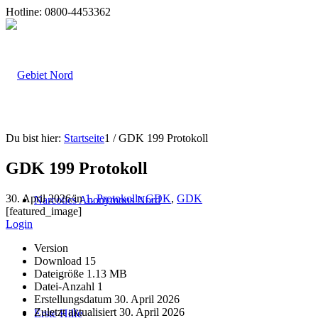
Hotline: 0800-4453362
Du bist hier:
Startseite
1
/
GDK 199 Protokoll
GDK 199 Protokoll
30. April 2026
/
in
1. Protokolle GDK
,
GDK
Narcotics Anonymous Nord
[featured_image]
Login
Version
Download
15
Dateigröße
1.13 MB
Datei-Anzahl
1
Erstellungsdatum
30. April 2026
Zuletzt aktualisiert
30. April 2026
Erste Hilfe