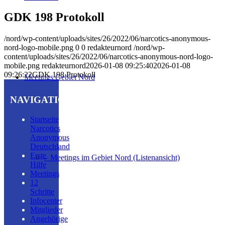
GDK 198 Protokoll
/nord/wp-content/uploads/sites/26/2022/06/narcotics-anonymous-
nord-logo-mobile.png
0
0
redakteurnord
/nord/wp-
content/uploads/sites/26/2022/06/narcotics-anonymous-nord-logo-
mobile.png
redakteurnord
2026-01-08 09:25:40
2026-01-08
09:26:22
GDK 198 Protokoll
Meetings Gebiet Nord
NAVIGATION
Startseite
Narcotics
Anonymous
Deutschland
Erste
– Meetings im Gebiet Nord (Listenansicht)
Hilfe
Meetings
12
Schritte
Infocenter
Mitglieder
Angehörige