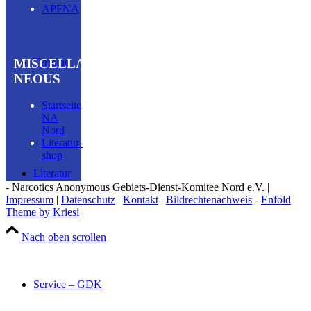
APFNA
MISCELLA­
Termine
NEOUS
Startseite
NA
Nord
Literatur­
shop
Literatur
- Narcotics Anonymous Gebiets-Dienst-Komitee Nord e.V. |
Impressum
|
Datenschutz
|
Kontakt
|
Bildrechtenachweis
-
Enfold
Theme by Kriesi
Nach oben scrollen
Service – GDK