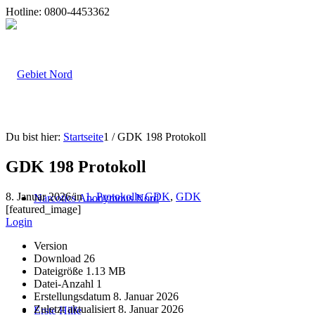
Hotline: 0800-4453362
Du bist hier:
Startseite
1
/
GDK 198 Protokoll
GDK 198 Protokoll
8. Januar 2026
/
in
1. Protokolle GDK
,
GDK
Narcotics Anonymous Nord
[featured_image]
Login
Version
Download
26
Dateigröße
1.13 MB
Datei-Anzahl
1
Erstellungsdatum
8. Januar 2026
Zuletzt aktualisiert
8. Januar 2026
Erste Hilfe