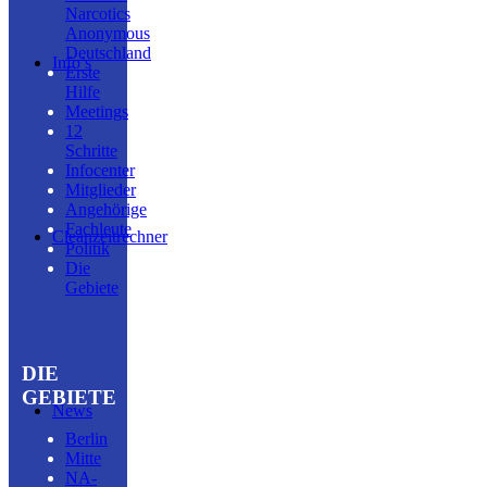
Narcotics
Anonymous
Deutschland
Info’s
Erste
Hilfe
Meetings
12
Schritte
Infocenter
Mitglieder
Angehörige
Fachleute
Cleanzeitrechner
Politik
Die
Gebiete
DIE
GEBIETE
News
Berlin
Mitte
NA-