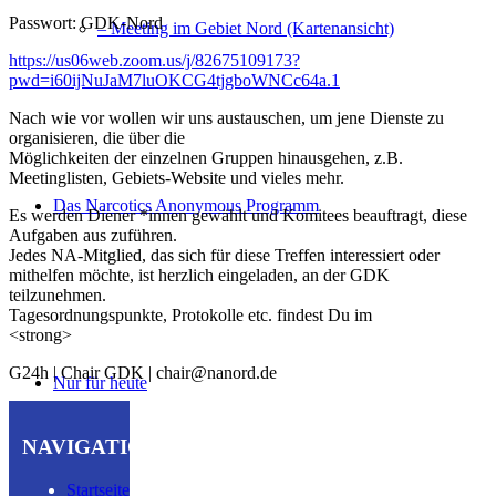
Passwort: GDK-Nord
– Meeting im Gebiet Nord (Kartenansicht)
https://us06web.zoom.us/j/82675109173?
pwd=i60ijNuJaM7luOKCG4tjgboWNCc64a.1
Nach wie vor wollen wir uns austauschen, um jene Dienste zu
organisieren, die über die
Möglichkeiten der einzelnen Gruppen hinausgehen, z.B.
Meetinglisten, Gebiets-Website und vieles mehr.
Das Narcotics Anonymous Programm
Es werden Diener *innen gewählt und Komitees beauftragt, diese
Aufgaben aus zuführen.
Jedes NA-Mitglied, das sich für diese Treffen interessiert oder
mithelfen möchte, ist herzlich eingeladen, an der GDK
teilzunehmen.
Tagesordnungspunkte, Protokolle etc. findest Du im
<strong>
G24h | Chair GDK | chair@nanord.de
Nur für heute
NAVIGATION
Startseite