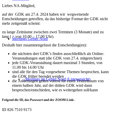
Liebes NA-Mitglied,
auf der GDK am 27.4. 2024 haben wir wegweisende
Entscheidungen getroffen, da das bisherige Format der GDK nicht
mehr zeitgemäß scheint:
zu lange Zeiträume zwischen zwei Terminen (3 Monate) und zu
lang ( = von 10.00 – 17.00 Uhr).
Meetings Gebiet Nord
Deshalb hier zusammengefasst die Entscheidung(en):
die nächsten drei GDK’s finden ausschließlich als Online-
Veranstaltungen statt (die GDK vom 27.4. mitgerechnet)
jede GDK-Veranstaltung dauert maximal 3 Stunden, von
11.00 bis 14.00 Uhr
sind alle für den Tag vorgesehene Themen besprochen, kann
die GDK früher beendet werden
– Meetings im Gebiet Nord (Listenansicht)
die Änderungen gelten vorerst für einen Testzeitraum von
einem halben Jahr, auf der dritten GDK wird dann
besprochen/entschieden, wie es weitergehen soll/kann
Folgend die ID, das Passwort und der ZOOM-Link:
ID 826 7510 9173