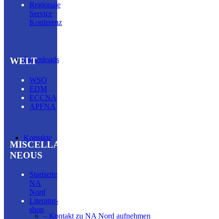
Regionale
Service
Konferenz
Downloads
WELT
WSO
EDM
ECCNA
APFNA
Kontakte
MISCELLA­
NEOUS
Startseite
NA
Nord
Literatur­
shop
– Kontakt zu NA Nord aufnehmen