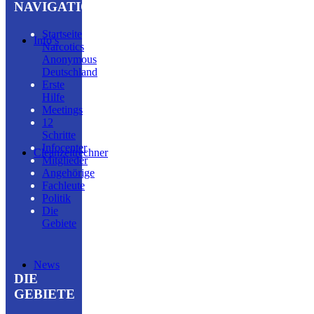
NAVIGATION
Startseite
Info’s
Narcotics
Anonymous
Deutschland
Erste
Hilfe
Meetings
12
Schritte
Infocenter
Cleanzeitrechner
Mitglieder
Angehörige
Fachleute
Politik
Die
Gebiete
News
DIE
GEBIETE