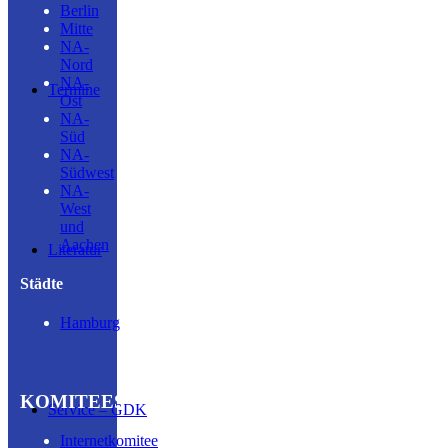
Berlin
Mitte
NA-
Nord
NA-
Termine
Ost
NA-
Süd
NA-
Südwest
NA-
West
und
Aachen
Literatur
Städte
Hamburg
KOMITEES
Service – GDK
Internetkomitee