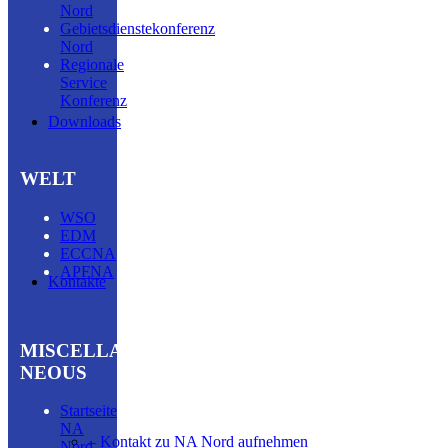
Nord
Gebietsdienstekonferenz
Nord
Regionale
Service
Konferenz
Downloads
WELT
WSO
EDM
ECCNA
APFNA
Kontakte
MISCELLA­
NEOUS
Startseite
NA
– Kontakt zu NA Nord aufnehmen
Nord