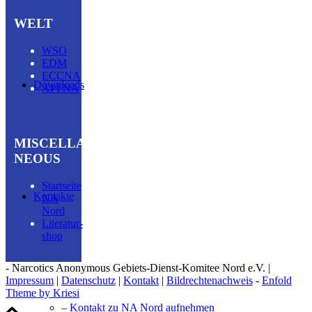
WELT
WSO
EDM
ECCNA
Downloads
APFNA
MISCELLA­
NEOUS
Startseite
Kontakte
NA
Nord
Literatur­
shop
- Narcotics Anonymous Gebiets-Dienst-Komitee Nord e.V. |
Impressum
|
Datenschutz
|
Kontakt
|
Bildrechtenachweis
-
Enfold
Theme by Kriesi
– Kontakt zu NA Nord aufnehmen