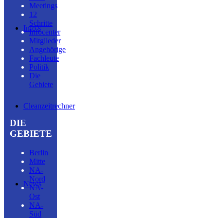
Meetings
12
Schritte
Info’s
Infocenter
Mitglieder
Angehörige
Fachleute
Politik
Die
Gebiete
Cleanzeitrechner
DIE
GEBIETE
Berlin
Mitte
NA-
Nord
News
NA-
Ost
NA-
Süd