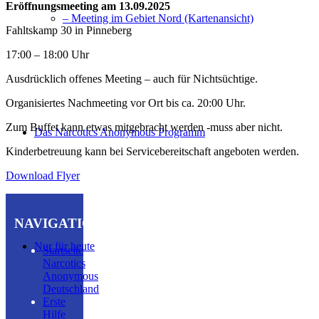
Eröffnungsmeeting am 13.09.2025
– Meeting im Gebiet Nord (Kartenansicht)
Fahltskamp 30 in Pinneberg
17:00 – 18:00 Uhr
Ausdrücklich offenes Meeting – auch für Nichtsüchtige.
Organisiertes Nachmeeting vor Ort bis ca. 20:00 Uhr.
Zum Buffet kann etwas mitgebracht werden -muss aber nicht.
Das Narcotics Anonymous Programm
Kinderbetreuung kann bei Servicebereitschaft angeboten werden.
Download Flyer
NAVIGATION
Nur für heute
Startseite
Narcotics
Anonymous
Deutschland
Erste
Hilfe