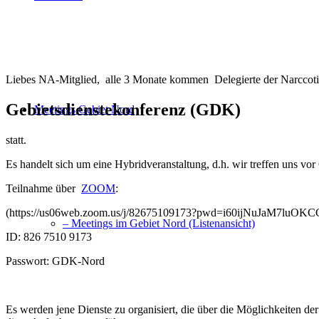
Liebes NA-Mitglied, alle 3 Monate kommen Delegierte der Narccot
Gebietsdienstekonferenz (GDK)
Meetings Gebiet Nord
statt.
Es handelt sich um eine Hybridveranstaltung, d.h. wir treffen uns v
Teilnahme über
ZOOM
:
(https://us06web.zoom.us/j/82675109173?pwd=i60ijNuJaM7luOK
– Meetings im Gebiet Nord (Listenansicht)
ID: 826 7510 9173
Passwort: GDK-Nord
Es werden jene Dienste zu organisiert, die über die Möglichkeiten d