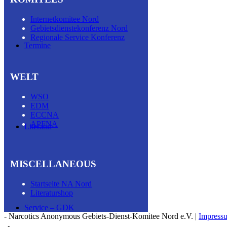
Internetkomitee Nord
Gebietsdienstekonferenz Nord
Regionale Service Konferenz
Termine
WELT
WSO
EDM
ECCNA
APFNA
Literatur
MISCELLA­NEOUS
Startseite NA Nord
Literatur­shop
Service – GDK
- Narcotics Anonymous Gebiets-Dienst-Komitee Nord e.V. |
Impress