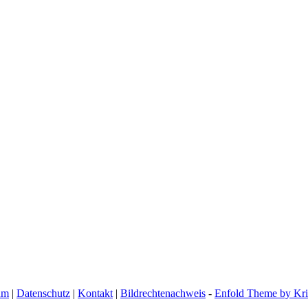
um
|
Datenschutz
|
Kontakt
|
Bildrechtenachweis
-
Enfold Theme by Kri