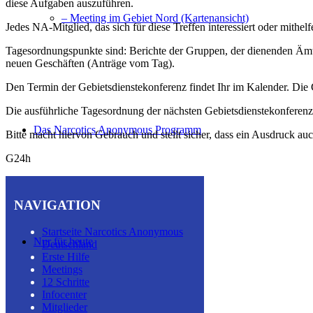
diese Aufgaben auszuführen.
– Meeting im Gebiet Nord (Kartenansicht)
Jedes NA-Mitglied, das sich für diese Treffen interessiert oder mithe
Tagesordnungspunkte sind: Berichte der Gruppen, der dienenden Äm
neuen Geschäften (Anträge vom Tag).
Den Termin der Gebietsdienstekonferenz findet Ihr im Kalender. Di
Die ausführliche Tagesordnung der nächsten Gebietsdienstekonfere
Das Narcotics Anonymous Programm
Bitte macht hiervon Gebrauch und stellt sicher, dass ein Ausdruck auc
G24h
NAVIGATION
Startseite Narcotics Anonymous
Nur für heute
Deutschland
Erste Hilfe
Meetings
12 Schritte
Infocenter
Mitglieder