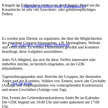
Klingeln im Erdgeschoss (steht so an der Klingel) | Rund um die
– Meeting im Gebiet Nord (Kartenansicht)
Kreuzkirche ist sehr viel Anwohner- oder gebührenpflichtiges
Parken.
Es werden jene Dienste zu organisiert, die über die Möglichkeiten
der einzelnen Gruppen hinausgehen, z.B. Meetinglisten, Website
Das Narcotics Anonymous Programm
und vieles mehr. Es werden DienerInnen gewählt und Komitees
beauftragt, diese Aufgaben auszuführen.
Jedes NA-Mitglied, das sich für diese Treffen interessiert oder
mithelfen möchte, ist herzlich eingeladen, an der GDK
teilzunehmen.
Tagesordnungspunkte sind: Berichte der Gruppen, der dienenden
Ämter und der Komitees, Wahlen von Ämtern, sowie alte Geschäfte
Nur für heute
(Anträge und Angelegenheiten von vorhergehenden Konferenzen)
und neuen Geschäften (Anträge vom Tag).
Den Termin der Gebietsdienstekonferenz findet Ihr im Kalender.
Die GDK beginnt um 10:00 Uhr und endet spätestens um 17:00
Uhr.