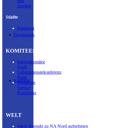
und
Aachen
Städte
Hamburg
Downloads
KOMITEES
Internetkomitee
Nord
Gebietsdienstekonferenz
Nord
Kontakte
Regionale
Service
Konferenz
WELT
WSO
– Kontakt zu NA Nord aufnehmen