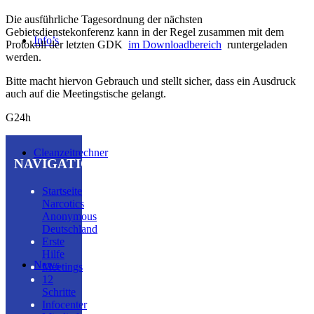
Die ausführliche Tagesordnung der nächsten
Gebietsdienstekonferenz kann in der Regel zusammen mit dem
Info’s
Protokoll der letzten GDK
im Downloadbereich
runtergeladen
werden.
Bitte macht hiervon Gebrauch und stellt sicher, dass ein Ausdruck
auch auf die Meetingstische gelangt.
G24h
Cleanzeitrechner
NAVIGATION
Startseite
Narcotics
Anonymous
Deutschland
Erste
Hilfe
News
Meetings
12
Schritte
Infocenter