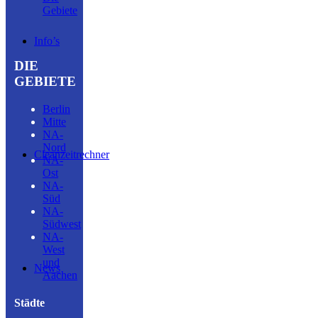
Gebiete
Info’s
DIE
GEBIETE
Berlin
Mitte
NA-
Nord
Cleanzeitrechner
NA-
Ost
NA-
Süd
NA-
Südwest
NA-
West
und
News
Aachen
Städte