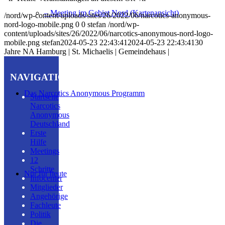
– Meeting im Gebiet Nord (Kartenansicht)
/nord/wp-content/uploads/sites/26/2022/06/narcotics-anonymous-
nord-logo-mobile.png
0
0
stefan
/nord/wp-
content/uploads/sites/26/2022/06/narcotics-anonymous-nord-logo-
mobile.png
stefan
2024-05-23 22:43:41
2024-05-23 22:43:41
30
Jahre NA Hamburg | St. Michaelis | Gemeindehaus |
NAVIGATION
Das Narcotics Anonymous Programm
Startseite
Narcotics
Anonymous
Deutschland
Erste
Hilfe
Meetings
12
Schritte
Nur für heute
Infocenter
Mitglieder
Angehörige
Fachleute
Politik
Die