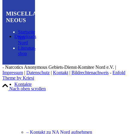
MISCELLA­
NEOUS
Startseite
Downloads
NA
Nord
Literatur­
shop
- Narcotics Anonymous Gebiets-Dienst-Komitee Nord e.V. |
Impressum
|
Datenschutz
|
Kontakt
|
Bildrechtenachweis
-
Enfold
Theme by Kriesi
Kontakte
Nach oben scrollen
– Kontakt zu NA Nord aufnehmen